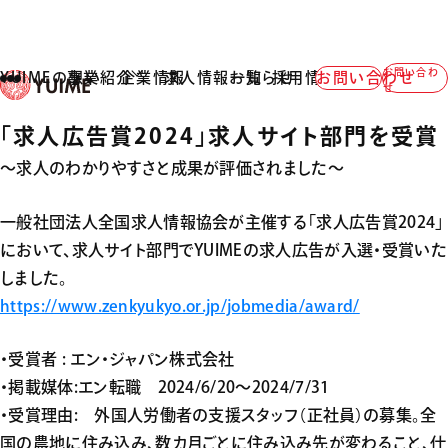
お問い合わ
YUIMEの想い
事業紹介
企業情報
求人情報一覧
お知らせ
採用情報
お問い合わせ
TOP
ー
NEWS
ー
「求人広告賞2024」求人サイト部門を受賞
せ
2025.06.13
NEWS
「求人広告賞2024」求人サイト部門を受賞
～求人のわかりやすさと成果が評価されました～
一般社団法人全国求人情報協会が主催する「求人広告賞2024」
において、求人サイト部門でYUIMEの求人広告が入選・受賞いた
しました。
https://www.zenkyukyo.or.jp/jobmedia/award/
・受賞者 : エン・ジャパン株式会社
・掲載媒体:エン転職 2024/6/20～2024/7/31
・受賞理由: 外国人労働者の支援スタッフ（正社員）の募集。全
国の農地に住み込み、数カ月ごとに住み込み先が変わること、仕