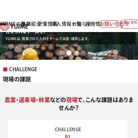
お問い合わ
YUIMEの想い
事業紹介
企業情報
求人情報一覧
お知らせ
採用情報
お問い合わせ
人手不足の一次産業現場に、
せ
任せられるチームを。
YUIMEは、教育された人材をチームで派遣・請負します。
Slide 2 of 3.
●
CHALLENGE
現場の課題
農業・選果場・林業
などの
現場
で、こんな課題はありま
せんか？
CHALLENGE
01