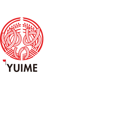
SCROLL DOWN
いのち
の、
人材をお探しの事業者様
人材募集をご希望の事業者様
いち
を生む。
一次産業を支え、地域の未来を守る