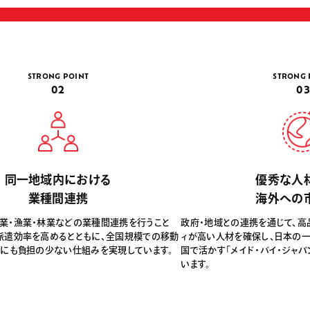
STRONG POINT
STRONG 
02
0
同一地域内における
優秀な人
業種間連携
海外への
業・漁業・林業などの業種間連携を行うこと
政府・地域との連携を通じて、高品
派遣効率を高めるとともに、全国規模での移動
ィが高い人材を確保し、日本の
側にも負担の少ない仕組みを実現しています。
国で活かす「メイド・バイ・ジャ
います。