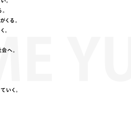
い。
る。
がくる。
く。
 YUI
社会へ。
せていく。