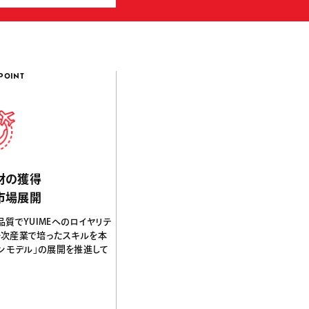
POINT
3
材の獲得
市場展開
質でYUIMEへのロイヤリテ
一次産業で培ったスキルを本
パンモデル」の展開を推進して